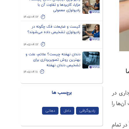
مزایا، کاربردها و تفاوت آن با
رادیولوژی معمولی
1405/04/12
کیست و ضایعات فک چگونه در
رادیولوژی تشخیص داده می‌شوند؟
1405/04/12
دندان نهفته چیست؟ علائم، علت و
بهترین روش تصویربرداری برای
تشخیص دندان نهفته
ا
1405/04/11
برچسب ها
صویربرداری در
ن‌ها را
رادیوگرافی
داخل
دهانی
در تمام